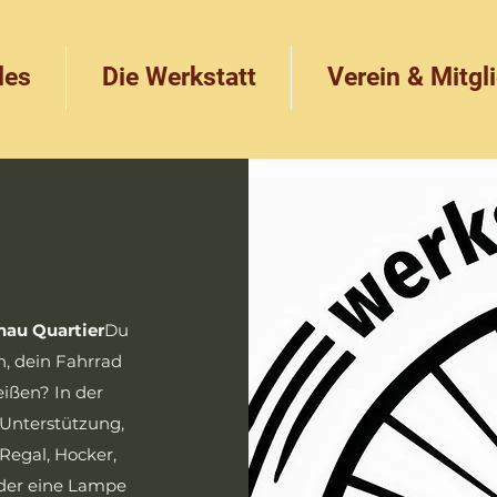
les
Die Werkstatt
Verein & Mitgl
nau Quartier
​Du
n, dein Fahrrad
eißen? In der
Unterstützung,
Regal, Hocker,
oder eine Lampe